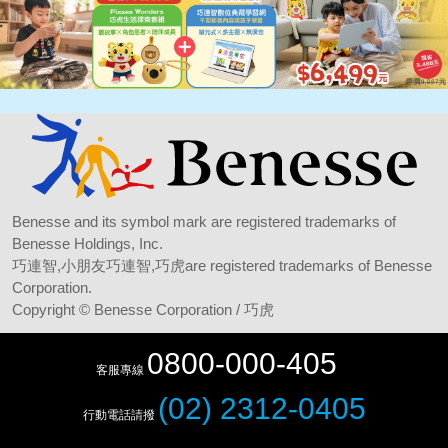
Benesse and its symbol mark are registered trademarks of
Benesse Holdings, Inc.
巧連智,小朋友巧連智,巧虎are registered trademarks of Benesse
Corporation.
Copyright
© Benesse Corporation
/ 巧虎
0800-000-405
客服專線
(02) 2312-0405
行動電話請撥