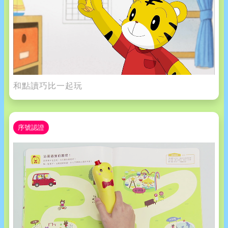
和點讀巧比一起玩
序號認證